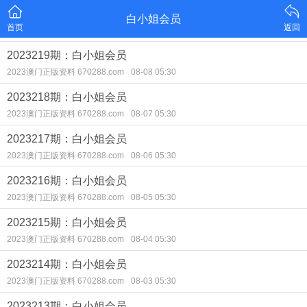
白小姐会员
首页
返回
2023219期：白小姐会员
2023澳门正版资料 670288.com
08-08 05:30
2023218期：白小姐会员
2023澳门正版资料 670288.com
08-07 05:30
2023217期：白小姐会员
2023澳门正版资料 670288.com
08-06 05:30
2023216期：白小姐会员
2023澳门正版资料 670288.com
08-05 05:30
2023215期：白小姐会员
2023澳门正版资料 670288.com
08-04 05:30
2023214期：白小姐会员
2023澳门正版资料 670288.com
08-03 05:30
2023213期：白小姐会员