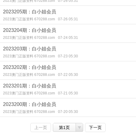
2023澳门正版资料 670288.com
07-26 05:31
2023205期：白小姐会员
2023澳门正版资料 670288.com
07-26 05:31
2023204期：白小姐会员
2023澳门正版资料 670288.com
07-24 05:31
2023203期：白小姐会员
2023澳门正版资料 670288.com
07-23 05:30
2023202期：白小姐会员
2023澳门正版资料 670288.com
07-22 05:30
2023201期：白小姐会员
2023澳门正版资料 670288.com
07-21 05:30
2023200期：白小姐会员
2023澳门正版资料 670288.com
07-20 05:30
上一页
第1页
下一页