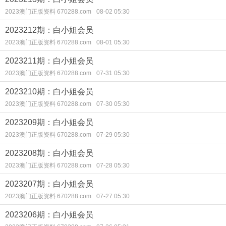
2023澳门正版资料 670288.com
08-02 05:30
2023212期：白小姐会员
2023澳门正版资料 670288.com
08-01 05:30
2023211期：白小姐会员
2023澳门正版资料 670288.com
07-31 05:30
2023210期：白小姐会员
2023澳门正版资料 670288.com
07-30 05:30
2023209期：白小姐会员
2023澳门正版资料 670288.com
07-29 05:30
2023208期：白小姐会员
2023澳门正版资料 670288.com
07-28 05:30
2023207期：白小姐会员
2023澳门正版资料 670288.com
07-27 05:30
2023206期：白小姐会员